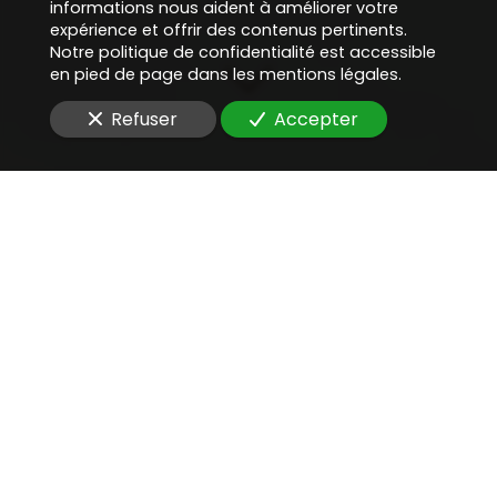
informations nous aident à améliorer votre
expérience et offrir des contenus pertinents.
Notre politique de confidentialité est accessible
en pied de page dans les mentions légales.
Refuser
Accepter
VERS UN
AVENIR DURABLE
ET
RESPECTUEUX DE
L'ENVIRONNEMENT
AMOA — Étude de faisabilité